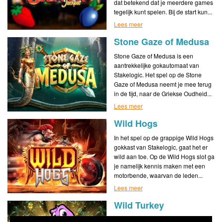
dat betekend dat je meerdere games
tegelijk kunt spelen. Bij de start kun...
Lees meer
Stone Gaze of Medusa
Stone Gaze of Medusa is een
aantrekkelijke gokautomaat van
Stakelogic. Het spel op de Stone
Gaze of Medusa neemt je mee terug
in de tijd, naar de Griekse Oudheid...
Lees meer
Wild Hogs
In het spel op de grappige Wild Hogs
gokkast van Stakelogic, gaat het er
wild aan toe. Op de Wild Hogs slot ga
je namelijk kennis maken met een
motorbende, waarvan de leden...
Lees meer
Wild Turkey
Wild Turkey is een online