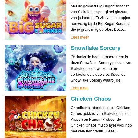
Met de gokkast Big Sugar Bonanza
van Stakelogic springt het glazuur
van je tanden. Er zijn vele snoepjes
aanwezig bij de Big Sugar Bonanza
die je gratis mag op eten. Deze...
Lees meer
Snowflake Sorcery
Ondanks de hoge temperaturen is
deze Snowflake Sorcery gokkast van
Stakelogic een welkome en
verkoelende video slot. Speel de
Snowflake Sorcery waarbij de...
Lees meer
Chicken Chaos
Chaotische taferelen bij de Chicken
Chaos gokkast van Stakelogic met
Kippen en Hanen. Probeer de
Chicken Chaos multiplayer voor nop
met vele test credits. Deze...