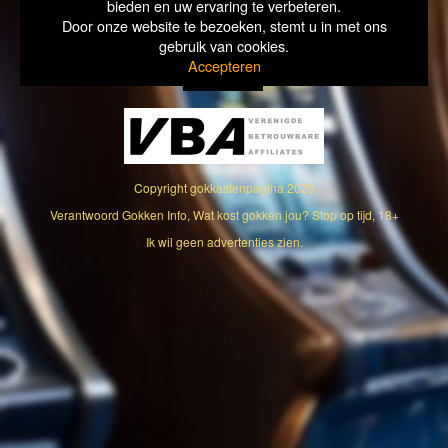
bieden en uw ervaring te verbeteren.
Door onze website te bezoeken, stemt u in met ons
gebruik van cookies.
Accepteren
Copyright
gokkastenpagina
2026
Verantwoord Gokken Info, Wat kost gokken jou? Stop op tijd, 18+
Ik wil geen advertenties zien.