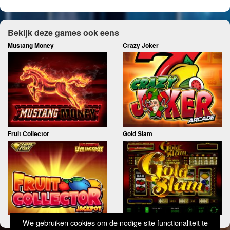
Bekijk deze games ook eens
Mustang Money
Crazy Joker
Fruit Collector
Gold Slam
We gebruiken cookies om de nodige site functionaliteit te